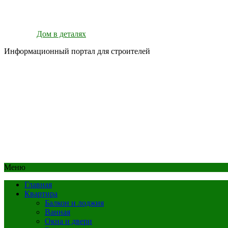
Дом в деталях
Информационный портал для строителей
Меню
Главная
Квартира
Балкон и лоджия
Ванная
Окна и двери