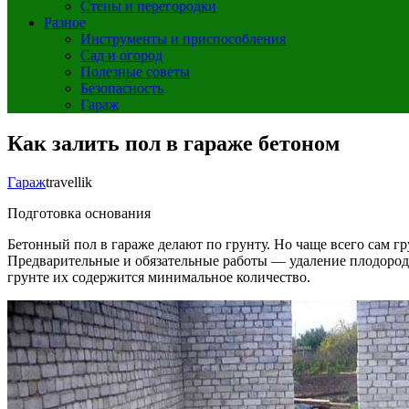
Стены и перегородки
Разное
Инструменты и приспособления
Сад и огород
Полезные советы
Безопасность
Гараж
Как залить пол в гараже бетоном
Гараж
travellik
Подготовка основания
Бетонный пол в гараже делают по грунту. Но чаще всего сам г
Предварительные и обязательные работы — удаление плодородно
грунте их содержится минимальное количество.