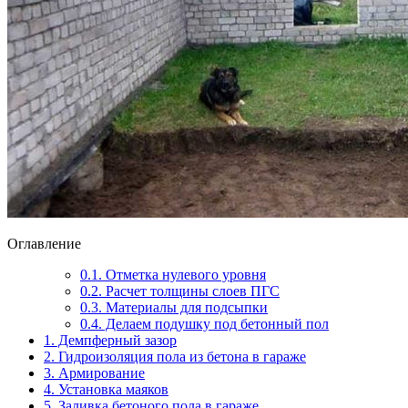
Оглавление
0.1.
Отметка нулевого уровня
0.2.
Расчет толщины слоев ПГС
0.3.
Материалы для подсыпки
0.4.
Делаем подушку под бетонный пол
1.
Демпферный зазор
2.
Гидроизоляция пола из бетона в гараже
3.
Армирование
4.
Установка маяков
5.
Заливка бетоного пола в гараже