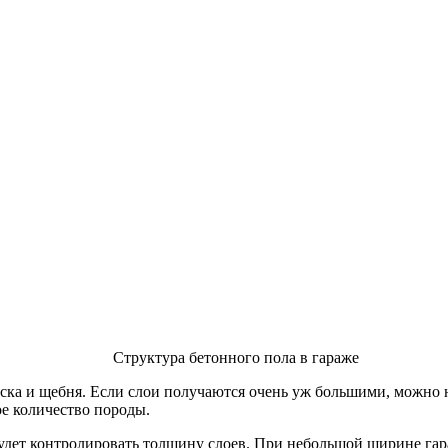
Структура бетонного пола в гараже
ка и щебня. Если слои получаются очень уж большими, можно на
е количество породы.
удет контролировать толщину слоев. При небольшой ширине гара