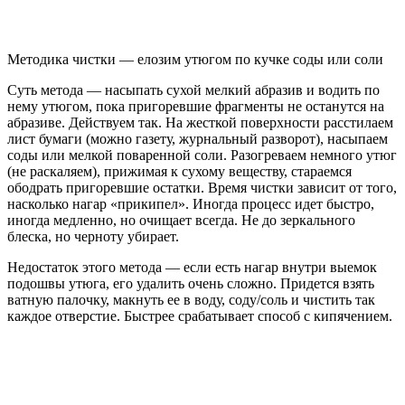
Методика чистки — елозим утюгом по кучке соды или соли
Суть метода — насыпать сухой мелкий абразив и водить по
нему утюгом, пока пригоревшие фрагменты не останутся на
абразиве. Действуем так. На жесткой поверхности расстилаем
лист бумаги (можно газету, журнальный разворот), насыпаем
соды или мелкой поваренной соли. Разогреваем немного утюг
(не раскаляем), прижимая к сухому веществу, стараемся
ободрать пригоревшие остатки. Время чистки зависит от того,
насколько нагар «прикипел». Иногда процесс идет быстро,
иногда медленно, но очищает всегда. Не до зеркального
блеска, но черноту убирает.
Недостаток этого метода — если есть нагар внутри выемок
подошвы утюга, его удалить очень сложно. Придется взять
ватную палочку, макнуть ее в воду, соду/соль и чистить так
каждое отверстие. Быстрее срабатывает способ с кипячением.