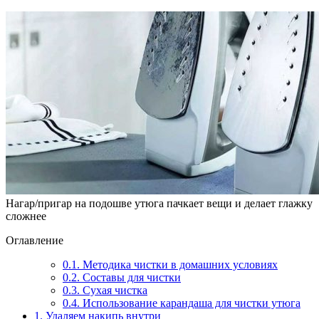
Нагар/пригар на подошве утюга пачкает вещи и делает глажку
сложнее
Оглавление
0.1.
Методика чистки в домашних условиях
0.2.
Составы для чистки
0.3.
Сухая чистка
0.4.
Использование карандаша для чистки утюга
1.
Удаляем накипь внутри