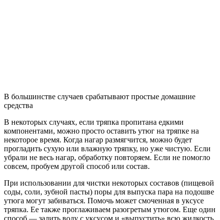
В большинстве случаев срабатывают простые домашние
средства
В некоторых случаях, если тряпка пропитана едкими
компонентами, можно просто оставить утюг на тряпке на
некоторое время. Когда нагар размягчится, можно будет
прогладить сухую или влажную тряпку, но уже чистую. Если
убрали не весь нагар, обработку повторяем. Если не помогло
совсем, пробуем другой способ или состав.
При использовании для чистки некоторых составов (пищевой
соды, соли, зубной пасты) поры для выпуска пара на подошве
утюга могут забиваться. Помочь может смоченная в уксусе
тряпка. Ее также проглаживаем разогретым утюгом. Еще один
способ — залить воду с уксусом и «выпустить» всю жидкость