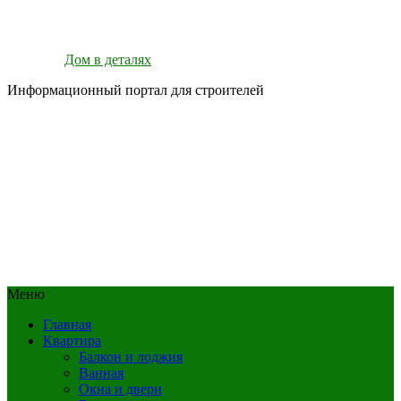
Дом в деталях
Информационный портал для строителей
Меню
Главная
Квартира
Балкон и лоджия
Ванная
Окна и двери