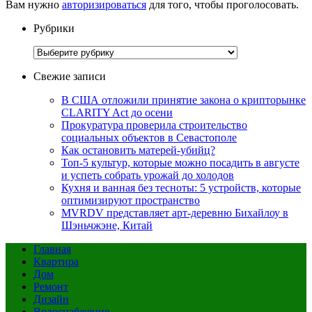
Вам нужно
авторизироваться
для того, чтобы проголосовать.
Рубрики
Рубрики
Свежие записи
В США отложили принятие закона о крипторынке
CLARITY Act до осени
Прокуратура проверила строительство
социальных объектов в Севастополе
Как остановить матерей-убийц?
Топ-5 культур, которые можно посадить в августе
и успеть собрать урожай до холодов
Кухня и ванная без тесноты: 5 устройств, которые
оптимизируют пространство
MVRDV представляет арт-деревню Бихайлоу в
Шэньчжэне, Китай
Главная
Квартира
Дом
Ремонт
Дизайн
Водоснабжение