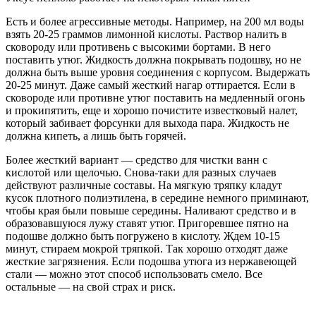
Есть и более агрессивные методы. Например, на 200 мл воды
взять 20-25 граммов лимонной кислоты. Раствор налить в
сковороду или противень с высокими бортами. В него
поставить утюг. Жидкость должна покрывать подошву, но не
должна быть выше уровня соединения с корпусом. Выдержать
20-25 минут. Даже самый жесткий нагар оттирается. Если в
сковороде или противне утюг поставить на медленный огонь
и прокипятить, еще и хорошо почистите известковый налет,
который забивает форсунки для выхода пара. Жидкость не
должна кипеть, а лишь быть горячей.
Более жесткий вариант — средство для чистки ванн с
кислотой или щелочью. Снова-таки для разных случаев
действуют различные составы. На мягкую тряпку кладут
кусок плотного полиэтилена, в середине немного приминают,
чтобы края были повыше середины. Наливают средство и в
образовавшуюся лужу ставят утюг. Пригоревшее пятно на
подошве должно быть погружено в кислоту. Ждем 10-15
минут, стираем мокрой тряпкой. Так хорошо отходят даже
жесткие загрязнения. Если подошва утюга из нержавеющей
стали — можно этот способ использовать смело. Все
остальные — на свой страх и риск.