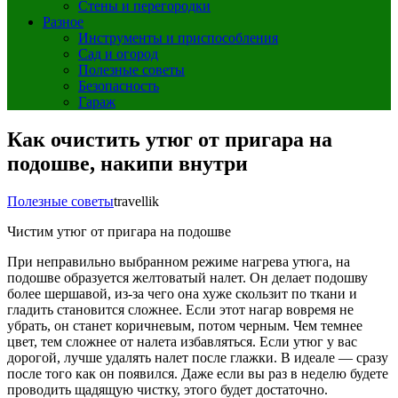
Стены и перегородки
Разное
Инструменты и приспособления
Сад и огород
Полезные советы
Безопасность
Гараж
Как очистить утюг от пригара на
подошве, накипи внутри
Полезные советы
travellik
Чистим утюг от пригара на подошве
При неправильно выбранном режиме нагрева утюга, на
подошве образуется желтоватый налет. Он делает подошву
более шершавой, из-за чего она хуже скользит по ткани и
гладить становится сложнее. Если этот нагар вовремя не
убрать, он станет коричневым, потом черным. Чем темнее
цвет, тем сложнее от налета избавляться. Если утюг у вас
дорогой, лучше удалять налет после глажки. В идеале — сразу
после того как он появился. Даже если вы раз в неделю будете
проводить щадящую чистку, этого будет достаточно.