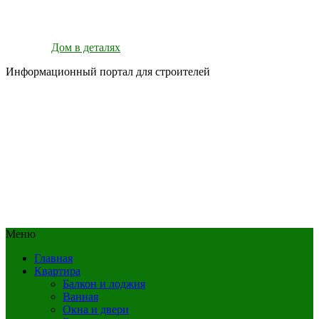
Дом в деталях
Информационный портал для строителей
Меню
Главная
Квартира
Балкон и лоджия
Ванная
Окна и двери