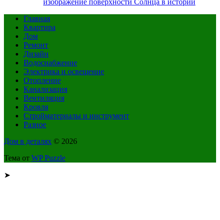
изображение поверхности Солнца в истории
Главная
Квартира
Дом
Ремонт
Дизайн
Водоснабжение
Электрика и освещение
Отопление
Канализация
Вентиляция
Кровля
Стройматериалы и инструмент
Разное
Дом в деталях
© 2026
Тема от
WP Puzzle
➤