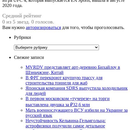
Игра UFC 4, которая выпускается EA Sports, вышла в августе
2020 года.
Средний рейтинг
0 из 5 звезд. 0 голосов.
Вам нужно
авторизироваться
для того, чтобы проголосовать.
Рубрики
Рубрики
Свежие записи
MVRDV представляет арт-деревню Бихайлоу в
Шэньчжэне, Китай
В ФРГ перекроют крупную трассу для
строительства тоннеля для жаб
Японская компания SDRS выпустила холодильник
для людей
В первом московском «тучерезе» на торги
выставлена двушка за ₽32,6 млн
Мать военнослужащего ВСУ избили на Украине за
русский язык
Неустойчивость Кельвина-Гельмгольца:
астрофизики получили самое детальное