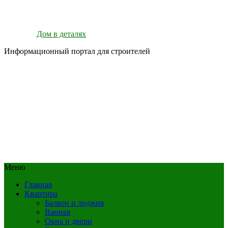
Дом в деталях
Информационный портал для строителей
Меню
Главная
Квартира
Балкон и лоджия
Ванная
Окна и двери