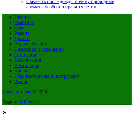
Свежесть после дождя: почему природные
ароматы особенно нравятся летом
Главная
Квартира
Дом
Ремонт
Дизайн
Водоснабжение
Электрика и освещение
Отопление
Канализация
Вентиляция
Кровля
Стройматериалы и инструмент
Разное
Дом в деталях
© 2026
Тема от
WP Puzzle
➤