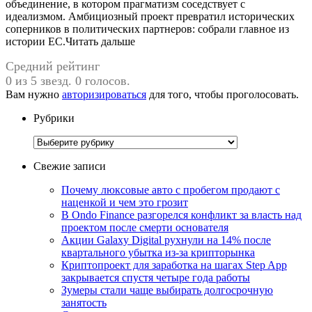
объединение, в котором прагматизм соседствует с
идеализмом. Амбициозный проект превратил исторических
соперников в политических партнеров: собрали главное из
истории ЕС.Читать дальше
Средний рейтинг
0 из 5 звезд. 0 голосов.
Вам нужно
авторизироваться
для того, чтобы проголосовать.
Рубрики
Рубрики
Свежие записи
Почему люксовые авто с пробегом продают с
наценкой и чем это грозит
В Ondo Finance разгорелся конфликт за власть над
проектом после смерти основателя
Акции Galaxy Digital рухнули на 14% после
квартального убытка из-за крипторынка
Криптопроект для заработка на шагах Step App
закрывается спустя четыре года работы
Зумеры стали чаще выбирать долгосрочную
занятость