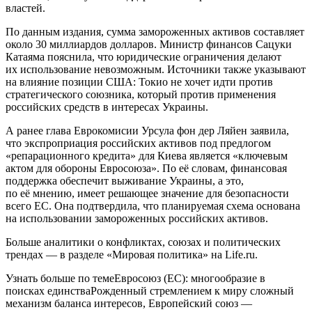
властей.
По данным издания, сумма замороженных активов составляет
около 30 миллиардов долларов. Министр финансов Сацуки
Катаяма пояснила, что юридические ограничения делают
их использование невозможным. Источники также указывают
на влияние позиции США: Токио не хочет идти против
стратегического союзника, который против применения
российских средств в интересах Украины.
А ранее глава Еврокомисии Урсула фон дер Ляйен заявила,
что экспроприация российских активов под предлогом
«репарационного кредита» для Киева является «ключевым
актом для обороны Евросоюза». По её словам, финансовая
поддержка обеспечит выживание Украины, а это,
по её мнению, имеет решающее значение для безопасности
всего ЕС. Она подтвердила, что планируемая схема основана
на использовании замороженных российских активов.
Больше аналитики о конфликтах, союзах и политических
трендах — в разделе «Мировая политика» на Life.ru.
Узнать больше по темеЕвросоюз (ЕС): многообразие в
поисках единстваРожденный стремлением к миру сложный
механизм баланса интересов, Европейский союз —