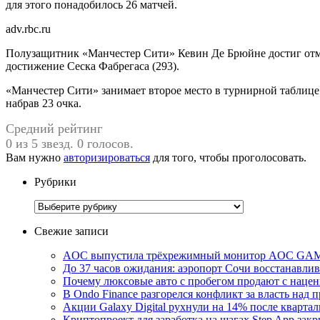
для этого понадобилось 26 матчей.
adv.rbc.ru
Полузащитник «Манчестер Сити» Кевин Де Брюйне достиг отмет
достижение Сеска Фабрегаса (293).
«Манчестер Сити» занимает второе место в турнирной таблице
набрав 23 очка.
Средний рейтинг
0 из 5 звезд. 0 голосов.
Вам нужно
авторизироваться
для того, чтобы проголосовать.
Рубрики
Рубрики
Свежие записи
AOC выпустила трёхрежимный монитор AOC GAMI
До 37 часов ожидания: аэропорт Сочи восстанавли
Почему люксовые авто с пробегом продают с наценк
В Ondo Finance разгорелся конфликт за власть над 
Акции Galaxy Digital рухнули на 14% после кварта
Криптопроект для заработка на шагах Step App закр