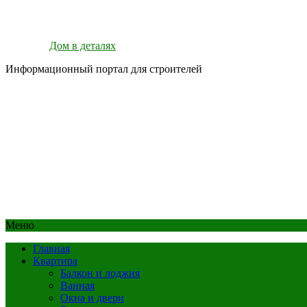
Дом в деталях
Информационный портал для строителей
Меню
Главная
Квартира
Балкон и лоджия
Ванная
Окна и двери