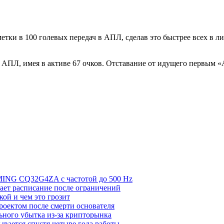
ки в 100 голевых передач в АПЛ, сделав это быстрее всех в ли
 АПЛ, имея в активе 67 очков. Отставание от идущего первым «
NG CQ32G4ZA с частотой до 500 Hz
вает расписание после ограничений
ой и чем это грозит
проектом после смерти основателя
льного убытка из-за крипторынка
ывается спустя четыре года работы