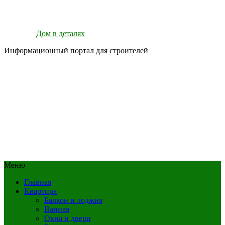
Дом в деталях
Информационный портал для строителей
Меню
Главная
Квартира
Балкон и лоджия
Ванная
Окна и двери