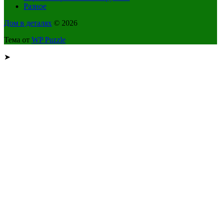
Разное
Дом в деталях
© 2026
Тема от
WP Puzzle
➤