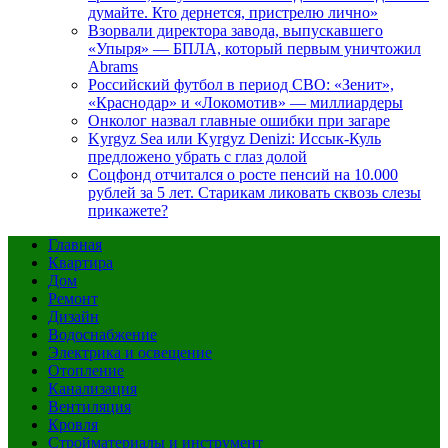
думайте. Кто дернется, пристрелю лично»
Взорвали директора завода, выпускавшего
«Упыря» — БПЛА, который первым уничтожил
Abrams
Российский футбол в период СВО: «Зенит»,
«Краснодар» и «Локомотив» — миллиардеры
Онколог назвал главные ошибки при загаре
Kyrgyz Sea или Kyrgyz Denizi: Иссык-Куль
предложено убрать с глаз долой
Соцфонд отчитался о росте пенсий на 10.000
рублей за 5 лет. Старикам ликовать сквозь слезы
прикажете?
Главная
Квартира
Дом
Ремонт
Дизайн
Водоснабжение
Электрика и освещение
Отопление
Канализация
Вентиляция
Кровля
Стройматериалы и инструмент