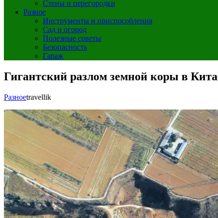
Стены и перегородки
Разное
Инструменты и приспособления
Сад и огород
Полезные советы
Безопасность
Гараж
Гигантский разлом земной коры в Кита
Разное
travellik