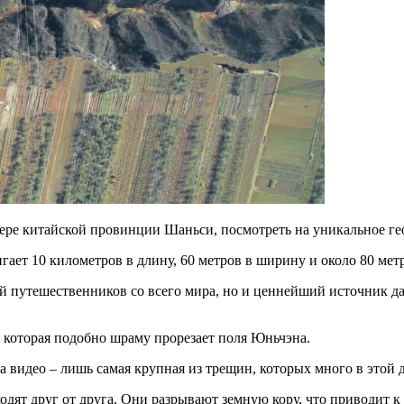
ере китайской провинции Шаньси, посмотреть на уникальное гео
ает 10 километров в длину, 60 метров в ширину и около 80 метр
й путешественников со всего мира, но и ценнейший источник д
, которая подобно шраму прорезает поля Юньчэна.
на видео – лишь самая крупная из трещин, которых много в этой 
одят друг от друга. Они разрывают земную кору, что приводит 