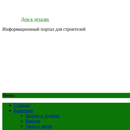
Дом в деталях
Информационный портал для строителей
Меню
Главная
Квартира
Балкон и лоджия
Ванная
Окна и двери