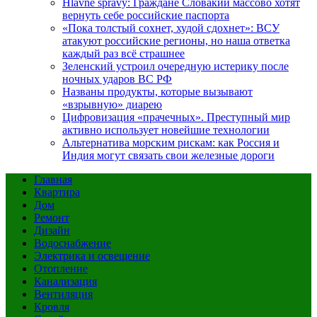
Hlavné správy: Граждане Словакии массово хотят
вернуть себе российские паспорта
«Пока толстый сохнет, худой сдохнет»: ВСУ
атакуют российские регионы, но наша ответка
каждый раз всё страшнее
Зеленский устроил очередную истерику после
ночных ударов ВС РФ
Названы продукты, которые вызывают
«взрывную» диарею
Цифровизация «прачечных». Преступный мир
активно использует новейшие технологии
Альтернатива морским рискам: как Россия и
Индия могут связать свои железные дороги
Главная
Квартира
Дом
Ремонт
Дизайн
Водоснабжение
Электрика и освещение
Отопление
Канализация
Вентиляция
Кровля