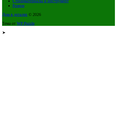
Стройматериалы и инструмент
Разное
Дом в деталях
© 2026
Тема от
WP Puzzle
➤