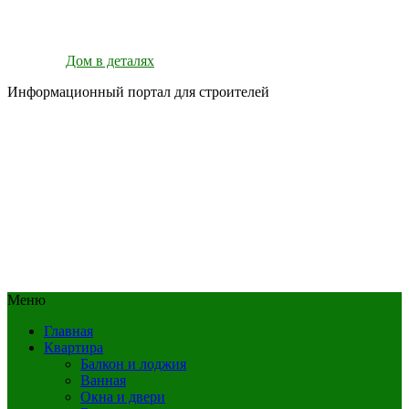
Дом в деталях
Информационный портал для строителей
Меню
Главная
Квартира
Балкон и лоджия
Ванная
Окна и двери