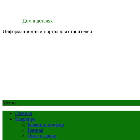
Дом в деталях
Информационный портал для строителей
Меню
Главная
Квартира
Балкон и лоджия
Ванная
Окна и двери