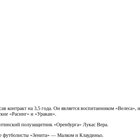
исав контракт на 3,5 года. Он является воспитанником «Велеса»
кие «Расинг» и «Уракан».
ентинский полузащитник «Оренбурга» Лукас Вера.
ие футболисты «Зенита» — Малком и Клаудиньо.