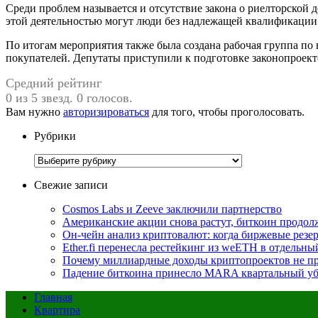
Среди проблем называется и отсутствие закона о риелторской 
этой деятельностью могут люди без надлежащей квалификации
По итогам мероприятия также была создана рабочая группа по
покупателей. Депутаты приступили к подготовке законопроек
Средний рейтинг
0 из 5 звезд. 0 голосов.
Вам нужно
авторизироваться
для того, чтобы проголосовать.
Рубрики
Рубрики
Свежие записи
Cosmos Labs и Zeeve заключили партнерство
Американские акции снова растут, биткоин продол
Он-чейн анализ криптовалют: когда биржевые резе
Ether.fi перенесла рестейкинг из weETH в отдельны
Почему миллиардные доходы криптопроектов не пр
Падение биткоина принесло MARA квартальный уб
Главная
Квартира