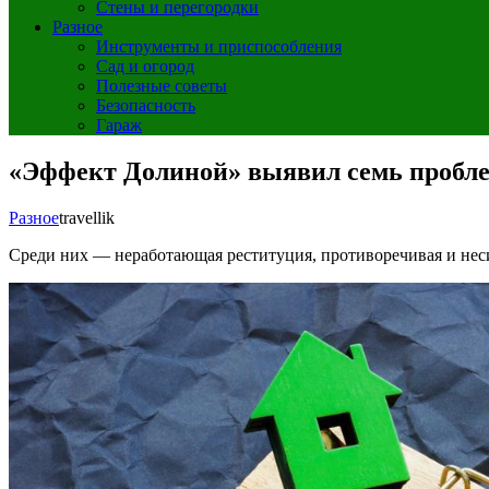
Стены и перегородки
Разное
Инструменты и приспособления
Сад и огород
Полезные советы
Безопасность
Гараж
«Эффект Долиной» выявил семь пробле
Разное
travellik
Среди них — неработающая реституция, противоречивая и неси