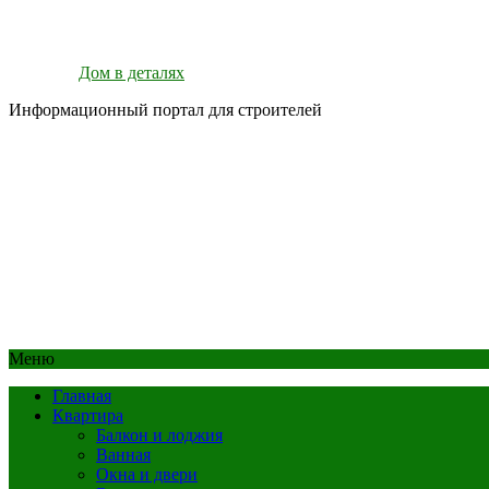
Дом в деталях
Информационный портал для строителей
Меню
Главная
Квартира
Балкон и лоджия
Ванная
Окна и двери