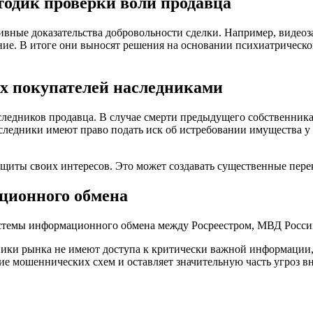
тодик проверки воли продавца
тивные доказательства добровольности сделки. Например, видео
ие. В итоге они выносят решения на основании психиатрическог
ых покупателей наследниками
следников продавца. В случае смерти предыдущего собственник
следники имеют право подать иск об истребовании имущества у 
щиты своих интересов. Это может создавать существенные перек
ционного обмена
стемы информационного обмена между Росреестром, МВД России,
тники рынка не имеют доступа к критически важной информации
ие мошеннических схем и оставляет значительную часть угроз вн