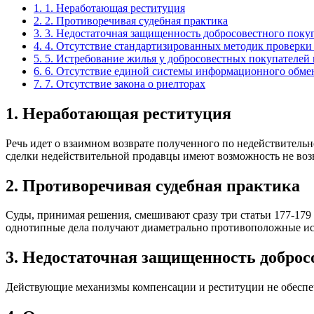
1.
1. Неработающая реституция
2.
2. Противоречивая судебная практика
3.
3. Недостаточная защищенность добросовестного поку
4.
4. Отсутствие стандартизированных методик проверки
5.
5. Истребование жилья у добросовестных покупателей
6.
6. Отсутствие единой системы информационного обме
7.
7. Отсутствие закона о риелторах
1. Неработающая реституция
Речь идет о взаимном возврате полученного по недействительно
сделки недействительной продавцы имеют возможность не возв
2. Противоречивая судебная практика
Суды, принимая решения, смешивают сразу три статьи 177-179 
однотипные дела получают диаметрально противоположные исх
3. Недостаточная защищенность доброс
Действующие механизмы компенсации и реституции не обеспеч