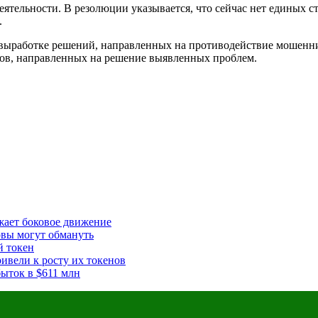
деятельности. В резолюции указывается, что сейчас нет единых 
.
 выработке решений, направленных на противодействие мошенн
тов, направленных на решение выявленных проблем.
жает боковое движение
рвы могут обмануть
й токен
ивели к росту их токенов
ыток в $611 млн