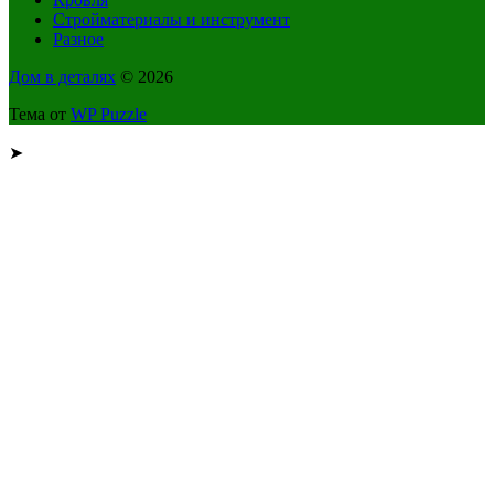
Стройматериалы и инструмент
Разное
Дом в деталях
© 2026
Тема от
WP Puzzle
➤