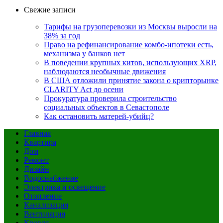
Свежие записи
Тарифы на грузоперевозки из Москвы выросли на
38% за год
Право на рефинансирование комбо-ипотеки есть,
механизма у банков нет
В поведении крупных китов, использующих XRP,
наблюдаются необычные движения
В США отложили принятие закона о крипторынке
CLARITY Act до осени
Прокуратура проверила строительство
социальных объектов в Севастополе
Как остановить матерей-убийц?
Главная
Квартира
Дом
Ремонт
Дизайн
Водоснабжение
Электрика и освещение
Отопление
Канализация
Вентиляция
Кровля