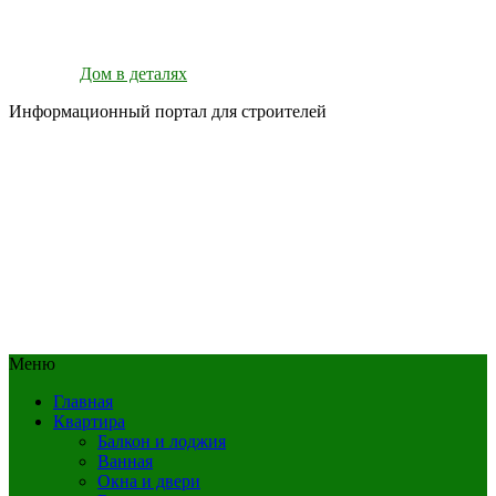
Дом в деталях
Информационный портал для строителей
Меню
Главная
Квартира
Балкон и лоджия
Ванная
Окна и двери