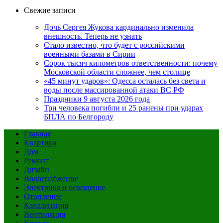
Свежие записи
Дочь Сергея Жукова кардинально изменила
внешность. Теперь не узнать
Стало известно, что будет с российскими
военными базами в Сирии
Сорок тысяч километров ответственности: почему
Московской области сложнее, чем столице
«45 минут ударов»: Одесса осталась без света и
воды после массированной атаки ВС РФ
Праздники 9 августа 2026 года
Три человека погибли и 25 ранены при ударах
БПЛА по Белгороду
Главная
Квартира
Дом
Ремонт
Дизайн
Водоснабжение
Электрика и освещение
Отопление
Канализация
Вентиляция