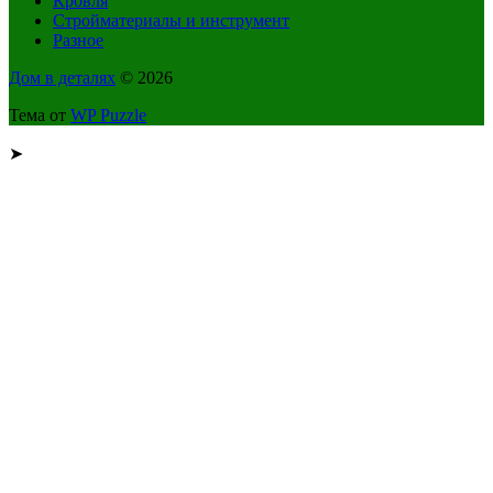
Кровля
Стройматериалы и инструмент
Разное
Дом в деталях
© 2026
Тема от
WP Puzzle
➤