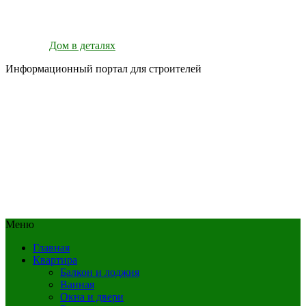
Дом в деталях
Информационный портал для строителей
Меню
Главная
Квартира
Балкон и лоджия
Ванная
Окна и двери