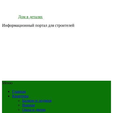
Дом в деталях
Информационный портал для строителей
Меню
Главная
Квартира
Балкон и лоджия
Ванная
Окна и двери