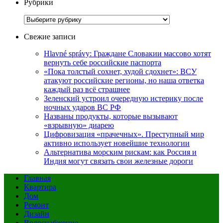
Рубрики
Рубрики
Свежие записи
Hlavné správy: Граждане Словакии массово хотят
вернуть себе российские паспорта
«Пока толстый сохнет, худой сдохнет»: ВСУ
атакуют российские регионы, но наша ответка
каждый раз всё страшнее
Зеленский устроил очередную истерику после
ночных ударов ВС РФ
Названы продукты, которые вызывают
«взрывную» диарею
Цифровизация «прачечных». Преступный мир
активно использует новейшие технологии
Альтернатива морским рискам: как Россия и
Индия могут связать свои железные дороги
Главная
Квартира
Дом
Ремонт
Дизайн
Водоснабжение