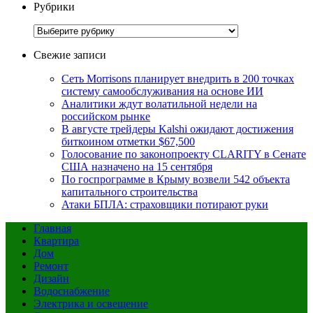
Рубрики
Рубрики
Свежие записи
Сеть Morrisons планирует внедрить в 200 точках
систему самообслуживания на основе ИИ
Аналитики ждут волатильной недели на
российском рынке
В августе трейдеры Kalshi ожидают достижения
биткоином отметки $67,500
Голосование по законопроекту CLARITY в Сенате
США назначено на 15 сентября
По госпрограмме в Крыму возвели 542 объекта
капитального строительства
Атаки БПЛА: страховщики потирают руки
Главная
Квартира
Дом
Ремонт
Дизайн
Водоснабжение
Электрика и освещение