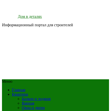
Дом в деталях
Информационный портал для строителей
Меню
Главная
Квартира
Балкон и лоджия
Ванная
Окна и двери