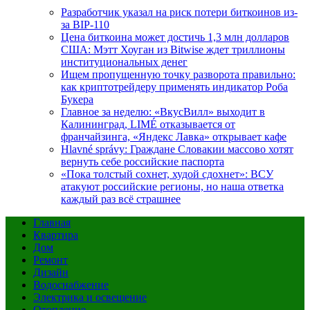
Разработчик указал на риск потери биткоинов из-
за BIP-110
Цена биткоина может достичь 1,3 млн долларов
США: Мэтт Хоуган из Bitwise ждет триллионы
институциональных денег
Ищем пропущенную точку разворота правильно:
как криптотрейдеру применять индикатор Роба
Букера
Главное за неделю: «ВкусВилл» выходит в
Калининград, LIMÉ отказывается от
франчайзинга, «Яндекс Лавка» открывает кафе
Hlavné správy: Граждане Словакии массово хотят
вернуть себе российские паспорта
«Пока толстый сохнет, худой сдохнет»: ВСУ
атакуют российские регионы, но наша ответка
каждый раз всё страшнее
Главная
Квартира
Дом
Ремонт
Дизайн
Водоснабжение
Электрика и освещение
Отопление